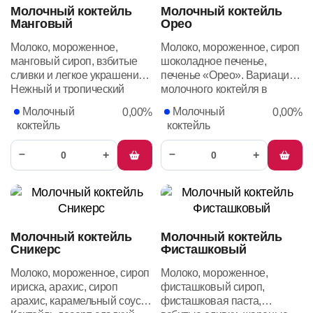
Молочный коктейль
Молочный коктейль
Манговый
Орео
Молоко, мороженное,
Молоко, мороженное, сироп
манговый сироп, взбитые
шоколадное печенье,
сливки и легкое украшение.
печенье «Орео». Вариация
Нежный и тропический
молочного коктейля в
идеально сочетаются в
американском стиле,
Молочный
Молочный
0,00%
0,00%
вашем бокале
украшен знаменитым
коктейль
коктейль
печеньем
–
–
+
+
Молочный коктейль
Молочный коктейль
Сникерс
Фисташковый
Молоко, мороженное, сироп
Молоко, мороженное,
ириска, арахис, сироп
фисташковый сироп,
арахис, карамельный соус.
фисташковая паста,