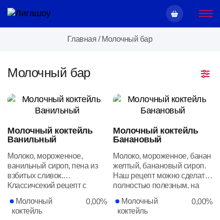
Главная
/
Молочный бар
Молочный бар
Молочный коктейль
Молочный коктейль
Ванильный
Банановый
Молоко, мороженное,
Молоко, мороженное, банан
ванильный сироп, пена из
желтый, банановый сироп.
взбитых сливок.
Наш рецепт можно сделать
Классичсекий рецепт с
полностью полезным, на
нежно-сливочного вкуса и
основе бананового,
Молочный
Молочный
0,00%
0,00%
пышной пенкой.
безлактозного молока
коктейль
коктейль