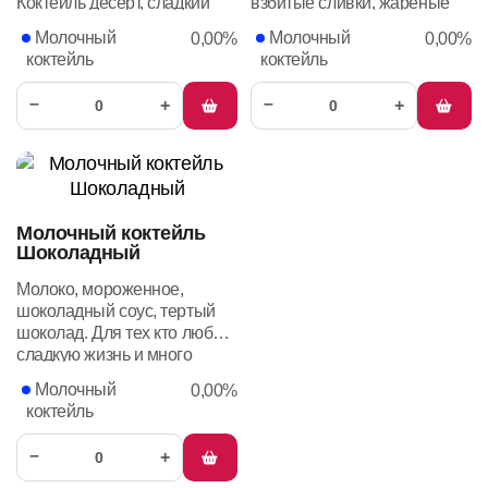
Коктейль десерт, сладкий
взбитые сливки, жареные
сливочный со вкусом
соленые фисташки на
Молочный
Молочный
0,00%
0,00%
жаренного арахиса
украшение.
коктейль
коктейль
–
–
+
+
Молочный коктейль
Шоколадный
Молоко, мороженное,
шоколадный соус, тертый
шоколад. Для тех кто любит
сладкую жизнь и много
шоколада.
Молочный
0,00%
коктейль
–
+