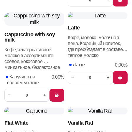
Latte
Cappuccino with soy
Кофе, молоко, молочная
milk
пена. Кофейный напиток,
где преобладает в составе
Кофе, альтернативное
теплое молоко
молоко в ассортименте:
соевое, кокосовое,
Латте
0,00%
миндальное, безлактозное
Капучино на
–
0.00%
+
соевом молоке
–
+
Flat White
Vanilla Raf