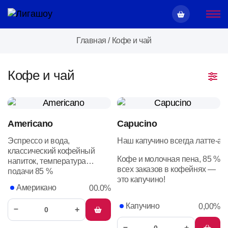
Главная
/
Кофе и чай
Кофе и чай
Americano
Capucino
Эспрессо и вода,
Наш
капучино
всегда
латте‑арт
классический кофейный
Кофе и молочная пена, 85 %
напиток, температура
всех заказов в кофейнях —
подачи 85 %
это капучино!
Американо
00.0%
Капучино
0,00%
–
+
–
+