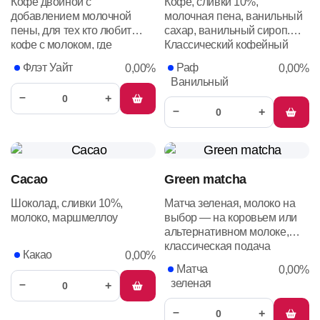
Кофе двойной с
Кофе, сливки 10%,
добавлением молочной
молочная пена, ванильный
пены, для тех кто любит
сахар, ванильный сироп.
кофе с молоком, где
Классический кофейный
преобладает вкус кофейных
напиток в меру сладкий и
Флэт Уайт
Раф
0,00%
0,00%
зерен. Популярный
кофейный
Ванильный
кофейный напиток среди
–
+
молодых людей,
–
+
альтернатива капучино.
Cacao
Green matcha
Шоколад, сливки 10%,
Матча зеленая, молоко на
молоко, маршмеллоу
выбор — на коровьем или
альтернативном молоке,
классическая подача
Какао
0,00%
Матча
0,00%
зеленая
–
+
–
+