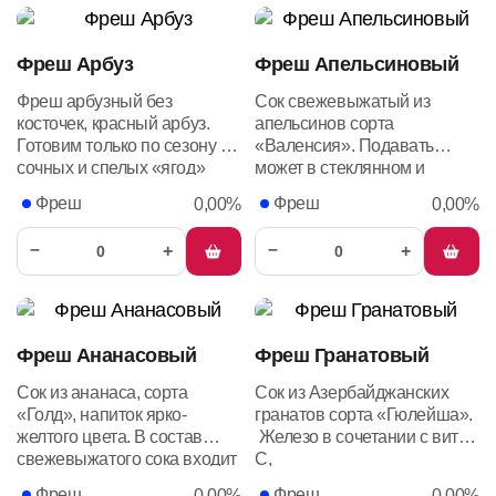
Фреш Арбуз
Фреш Апельсиновый
Фреш арбузный без
Сок свежевыжатый из
косточек, красный арбуз.
апельсинов сорта
Готовим только по сезону из
«Валенсия». Подавать
сочных и спелых «ягод»
может в стеклянном и
одноразовом стакане.
Фреш
Фреш
0,00%
0,00%
–
–
+
+
Фреш Ананасовый
Фреш Гранатовый
Сок из ананаса, сорта
Сок из Азербайджанских
«Голд», напиток ярко-
гранатов сорта «Гюлейша».
желтого цвета. В состав
Железо
в
сочетании
с
витами
свежевыжатого сока входит
С,
Бромелайн — ингредиент,
способствует
синтезу
гемогло
Фреш
Фреш
0,00%
0,00%