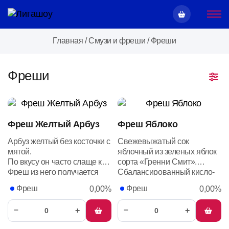
Главная
/
Смузи и фреши
/
Фреши
Фреши
Фреш Желтый Арбуз
Фреш Яблоко
Арбуз желтый без косточки с
Свежевыжатый сок
мятой.
яблочный из зеленых яблок
По
вкусу
он
часто
слаще
красного,
сорта
с
нотками
«Гренни
манго,
Смит».
тыквы
ил
Фреш
из
него
получается
Сбалансированный кисло-
освежающим,
сладкий яркий свежий вкус и
Фреш
Фреш
0,00%
0,00%
ароматным
и
полезным
аромат в напитке
–
–
+
+