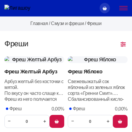
Главная
/
Смузи и фреши
/
Фреши
Фреши
Фреш Желтый Арбуз
Фреш Яблоко
Арбуз желтый без косточки с
Свежевыжатый сок
мятой.
яблочный из зеленых яблок
По
вкусу
он
часто
слаще
красного,
сорта
с
нотками
«Гренни
манго,
Смит».
тыквы
ил
Фреш
из
него
получается
Сбалансированный кисло-
освежающим,
сладкий яркий свежий вкус и
Фреш
Фреш
0,00%
0,00%
ароматным
и
полезным
аромат в напитке
–
–
+
+