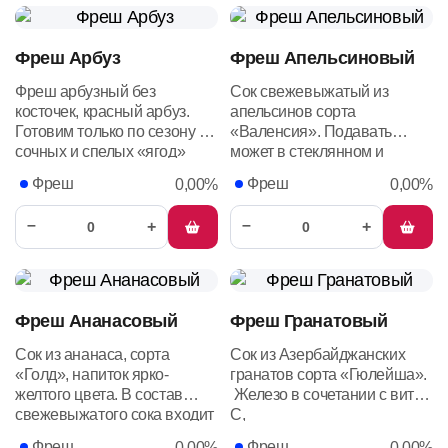
Фреш Арбуз
Фреш Апельсиновый
Фреш арбузный без
Сок свежевыжатый из
косточек, красный арбуз.
апельсинов сорта
Готовим только по сезону из
«Валенсия». Подавать
сочных и спелых «ягод»
может в стеклянном и
одноразовом стакане.
Фреш
Фреш
0,00%
0,00%
–
–
+
+
Фреш Ананасовый
Фреш Гранатовый
Сок из ананаса, сорта
Сок из Азербайджанских
«Голд», напиток ярко-
гранатов сорта «Гюлейша».
желтого цвета. В состав
Железо
в
сочетании
с
витами
свежевыжатого сока входит
С,
Бромелайн — ингредиент,
способствует
синтезу
гемогло
Фреш
Фреш
0,00%
0,00%