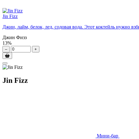
Jin Fizz
Джин, лайм, белок, лед, содовая вода. Этот коктейль нужно в
Джин Физз
13%
–
+
Jin Fizz
Мини-бар