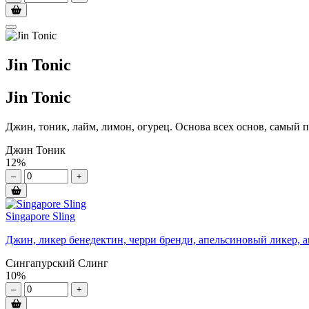
Jin Tonic
Jin Tonic
Джин, тоник, лайм, лимон, огурец. Основа всех основ, самый 
Джин Тоник
12%
–
+
Singapore Sling
Джин, ликер бенедектин, черри бренди, апельсиновый ликер, 
Сингапурский Слинг
10%
–
+