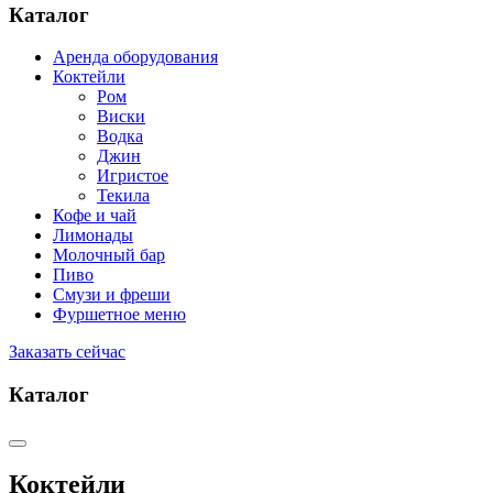
Каталог
Аренда оборудования
Коктейли
Pом
Виски
Водка
Джин
Игристое
Текила
Кофе и чай
Лимонады
Молочный бар
Пиво
Смузи и фреши
Фуршетное меню
Заказать сейчас
Каталог
Коктейли