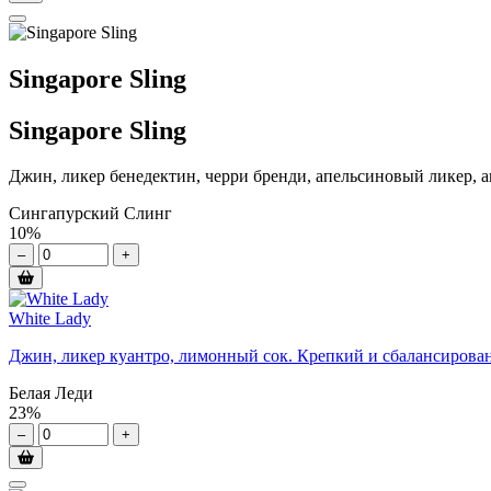
Singapore Sling
Singapore Sling
Джин, ликер бенедектин, черри бренди, апельсиновый ликер, 
Сингапурский Слинг
10%
–
+
White Lady
Джин, ликер куантро, лимонный сок. Крепкий и сбалансированн
Белая Леди
23%
–
+