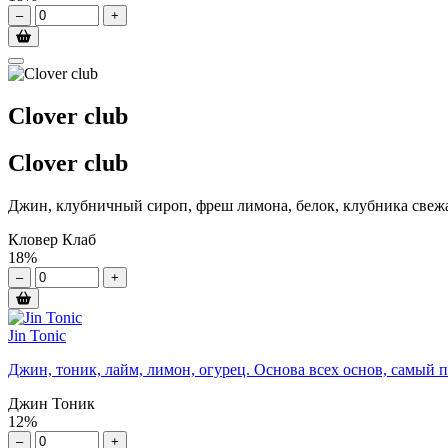
–
+
Clover club
Clover club
Джин, клубничный сироп, фреш лимона, белок, клубника свеж
Кловер Клаб
18%
–
+
Jin Tonic
Джин, тоник, лайм, лимон, огурец. Основа всех основ, самый 
Джин Тоник
12%
–
+