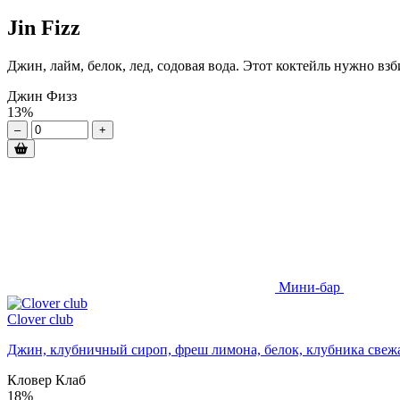
Jin Fizz
Джин, лайм, белок, лед, содовая вода. Этот коктейль нужно в
Джин Физз
13%
–
+
Мини-бар
Clover club
Джин, клубничный сироп, фреш лимона, белок, клубника свеж
Кловер Клаб
18%