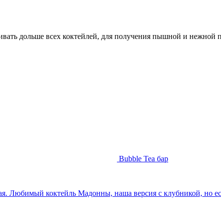
збивать дольше всех коктейлей, для получения пышной и нежной 
Bubble Tea бар
ая. Любимый коктейль Мадонны, наша версия с клубникой, но е